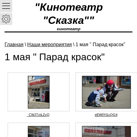
"Кинотеатр
"Сказка""
кинотеатр
Главная
\
Наши мероприятия
\ 1 мая " Парад красок"
1 мая " Парад красок"
_CWJTztLZvQ
eEW0Yi1cQG4