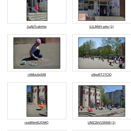
JuAbTcafnHw
k1L8jNH-a4w (1)
-nWkic6g348
o9puRTJ7ClQ
rsw8Nm6UQMQ
UMZ2bV1SNN8 (1)